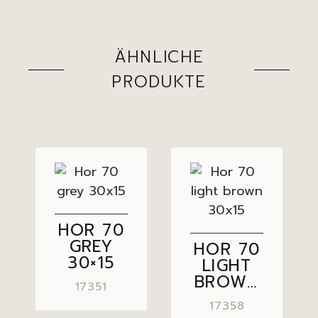
ÄHNLICHE
PRODUKTE
HOR 70
GREY
HOR 70
30×15
LIGHT
BROWN
17351
30×15
17358