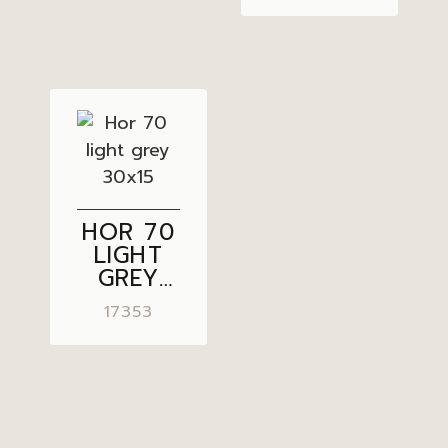
HOR 70
LIGHT
GREY
30×15
17353