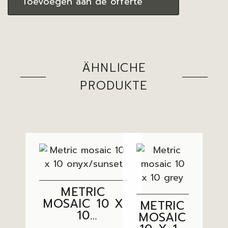
Toevoegen aan de offerte
ÄHNLICHE
PRODUKTE
METRIC
MOSAIC 10 X
METRIC
10
MOSAIC
ONYX/SUNSET