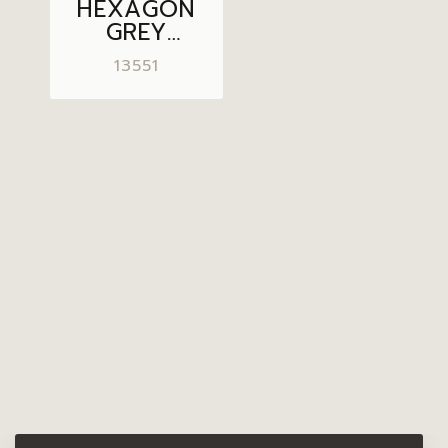
HEXAGON
GREY
30×30
13551