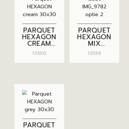
PARQUET
PARQUET
HEXAGON
HEXAGON
CREAM
MIX
30×30
SUNSET
13550
13559
BROWN –
CREAM
30×30
PARQUET