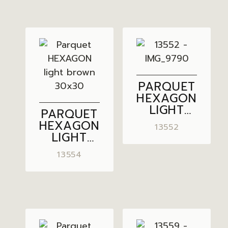
PARQUET
HEXAGON
LIGHT
PARQUET
GREY
HEXAGON
13552
30×30
LIGHT
BROWN
13554
30×30