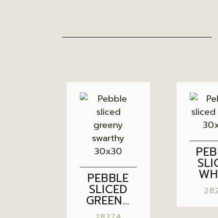
PEB
SLI
WH
PEBBLE
30
SLICED
28
GREENY
SWARTHY
28274