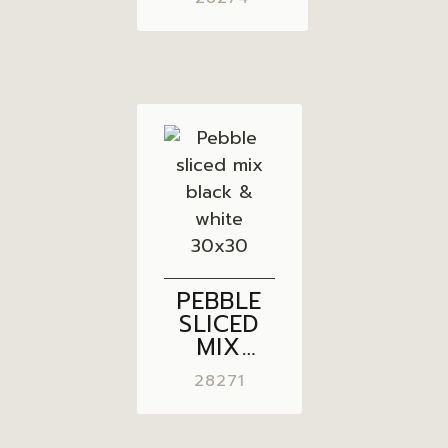
30×30
PEBBLE
SLICED
MIX
BLACK &
28271
WHITE
30×30