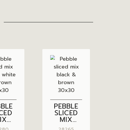
BBLE
PEBBLE
ICED
SLICED
IX
MIX
ACK,
BLACK &
280
28265