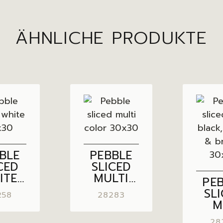
ÄHNLICHE PRODUKTE
BLE
PEBBLE
CED
SLICED
ITE
MULTI
PE
×30
COLOR
SL
258
28283
30×30
M
BL
28