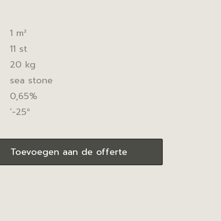
1 m²
11 st
20 kg
sea stone
0,65%
'-25°
Toevoegen aan de offerte