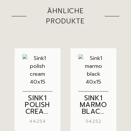
ÄHNLICHE
PRODUKTE
SINK1
SINK1
POLISH
MARMO
CREAM
BLACK
40×15
40×15
44254
54252