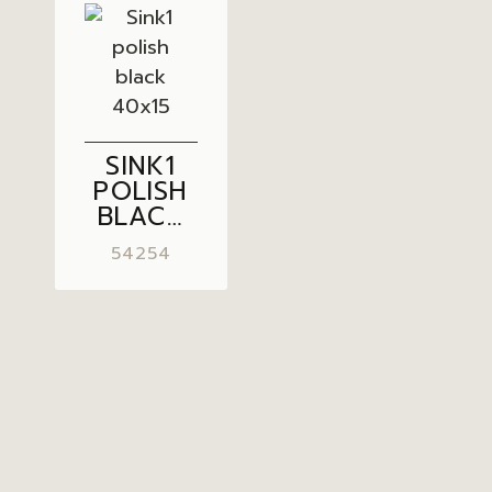
SINK1
POLISH
BLACK
40×15
54254