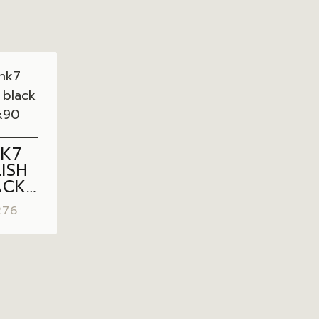
NK7
ISH
ACK
×90
276