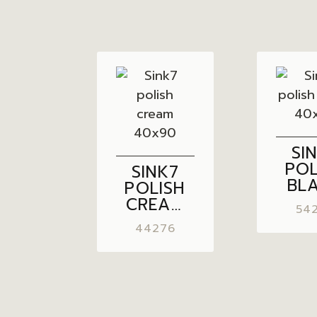
SI
POL
SINK7
BL
POLISH
40
CREAM
54
40×90
44276