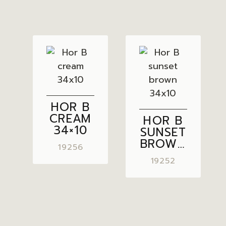
HOR B
CREAM
HOR B
34×10
SUNSET
BROWN
19256
34×10
19252