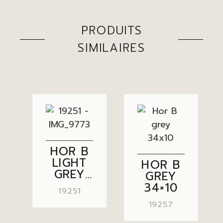
PRODUITS
SIMILAIRES
HOR B
LIGHT
HOR B
GREY
GREY
34×10
34×10
19251
19257