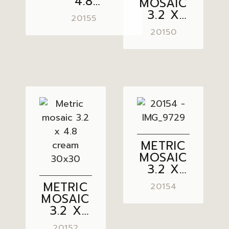
4.8
MOSAIC
ONYX/SUNSET
3.2 X
20155
30×30
4.8
20150
GREY
30×30
METRIC
MOSAIC
3.2 X
4.8
METRIC
20154
SUNSET
MOSAIC
BROWN
3.2 X
30×30
4.8
20152