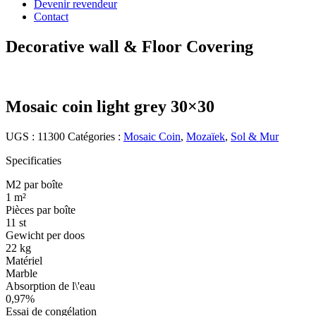
Devenir revendeur
Contact
Decorative wall & Floor Covering
Mosaic coin light grey 30×30
UGS :
11300
Catégories :
Mosaic Coin
,
Mozaïek
,
Sol & Mur
Specificaties
M2 par boîte
1 m²
Pièces par boîte
11 st
Gewicht per doos
22 kg
Matériel
Marble
Absorption de l\'eau
0,97%
Essai de congélation