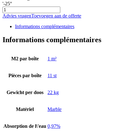
'-25°
quantité
de
Advies vragen
Toevoegen aan de offerte
Mosaic
coin
Informations complémentaires
light
grey
Informations complémentaires
30x30
M2 par boîte
1 m²
Pièces par boîte
11 st
Gewicht per doos
22 kg
Matériel
Marble
Absorption de l\'eau
0,97%