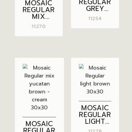
REGULAR
MOSAIC
GREY
REGULAR
BLUE
MIX
11254
30×30
GREY –
11270
CREAM
30×30
MOSAIC
REGULAR
LIGHT
MOSAIC
BROWN
REGULAR
11278