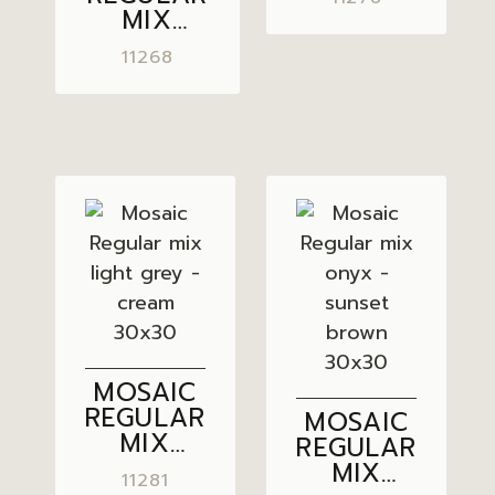
30×30
MIX
YUCATAN
11268
BROWN
– CREAM
30×30
MOSAIC
REGULAR
MOSAIC
MIX
REGULAR
LIGHT
MIX
11281
GREY –