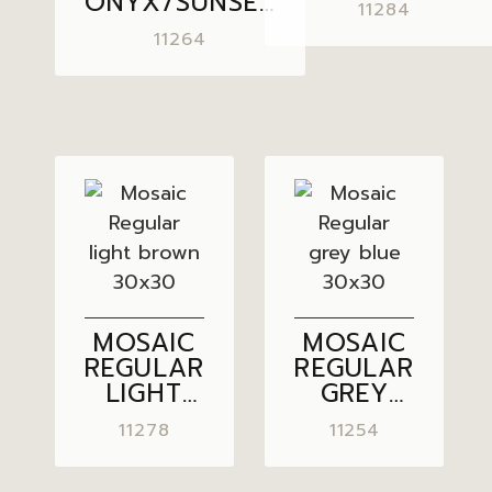
ONYX/SUNSET
11284
30×30
11264
MOSAIC
MOSAIC
REGULAR
REGULAR
LIGHT
GREY
BROWN
BLUE
11278
11254
30×30
30×30