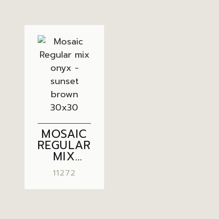
MOSAIC
REGULAR
MIX
ONYX –
11272
SUNSET
BROWN
30×30