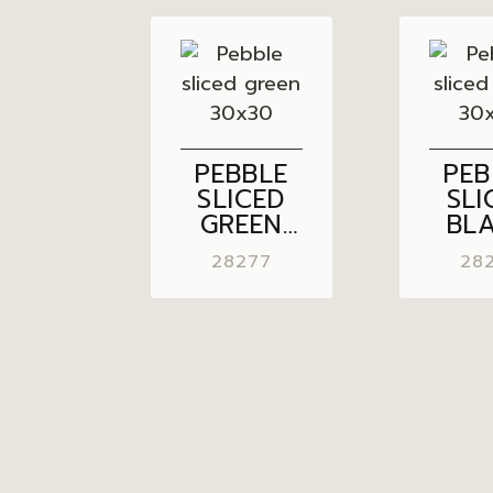
PEBBLE
PEB
SLICED
SLI
GREEN
BL
30×30
30
28277
28