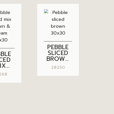
PEBBLE
SLICED
BBLE
BROWN
ICED
30×30
IX
28250
OWN
268
&
EAM
×30