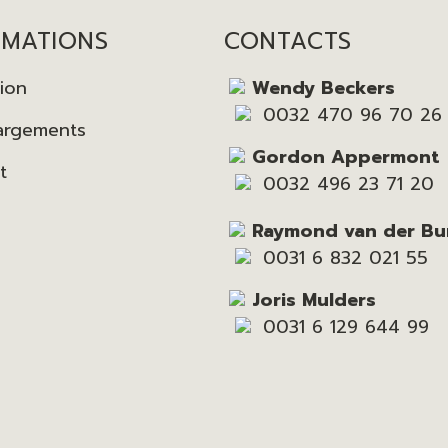
RMATIONS
CONTACTS
tion
Wendy Beckers
0032 470 96 70 26
argements
Gordon Appermont
t
0032 496 23 71 20
Raymond van der Bu
0031 6 832 021 55
Joris Mulders
0031 6 129 644 99