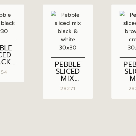
BLE
CED
ACK
PEBBLE
PE
×30
SLICED
SL
254
MIX
M
BLACK &
BR
28271
28
WHITE
30×30
CR
30