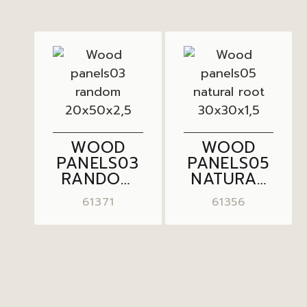
WOOD
WOOD
PANELS03
PANELS05
RANDOM
NATURAL
20X50X2,5
ROOT
61371
61356
30X30X1,5