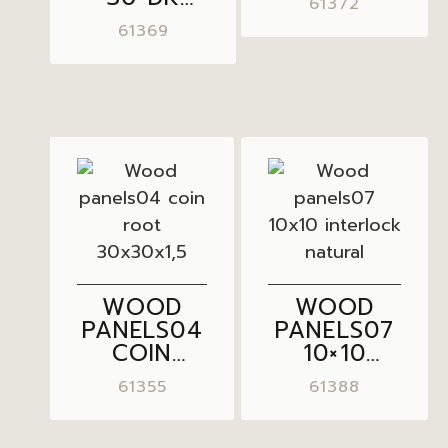
61372
50X20X2,5
61369
THIN
WOOD
WOOD
PANELS04
PANELS07
COIN
10×10
ROOT
INTERLOCK
61355
61388
30X30X1,5
NATURAL