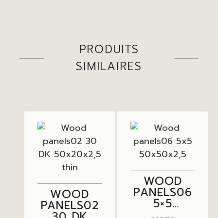
PRODUITS
SIMILAIRES
WOOD
PANELS06
WOOD
5×5
PANELS02
50X50X2,5
30 DK