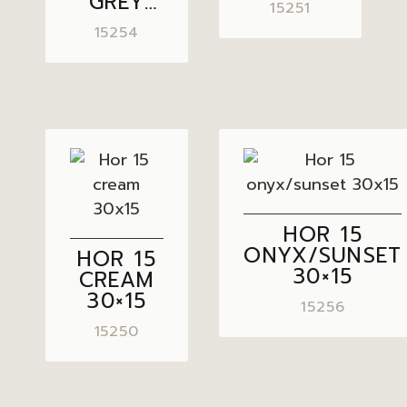
GREY
15251
30×15
15254
HOR 15
ONYX/SUNSET
HOR 15
30×15
CREAM
30×15
15256
15250