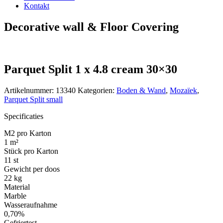
Kontakt
Decorative wall & Floor Covering
Parquet Split 1 x 4.8 cream 30×30
Artikelnummer:
13340
Kategorien:
Boden & Wand
,
Mozaïek
,
Parquet Split small
Specificaties
M2 pro Karton
1 m²
Stück pro Karton
11 st
Gewicht per doos
22 kg
Material
Marble
Wasseraufnahme
0,70%
Gefriertest