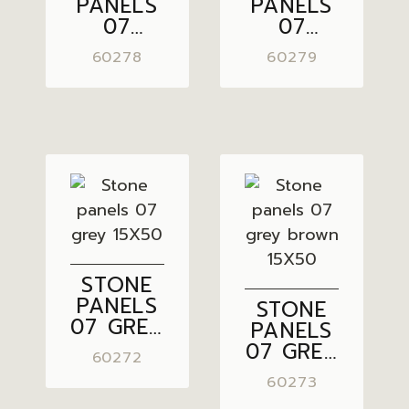
PANELS
PANELS
07
07
LIGHT
CREAM
60278
60279
BROWN
15X50
15X50
STONE
PANELS
STONE
07 GREY
PANELS
15X50
07 GREY
60272
BROWN
60273
15X50