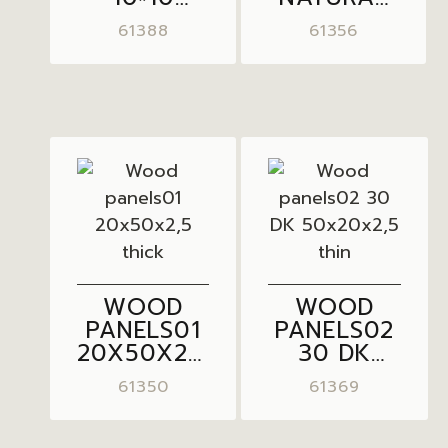
INTERLOCK
ROOT
61388
61356
NATURAL
30X30X1,5
WOOD
WOOD
PANELS01
PANELS02
20X50X2,5
30 DK
THICK
50X20X2,5
61350
61369
THIN