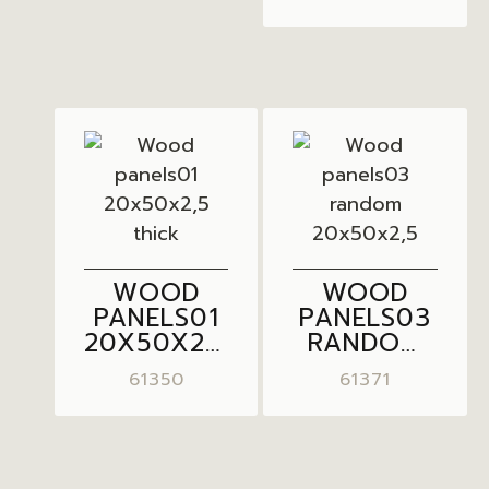
NATURAL
WOOD
WOOD
PANELS01
PANELS03
20X50X2,5
RANDOM
THICK
20X50X2,5
61350
61371