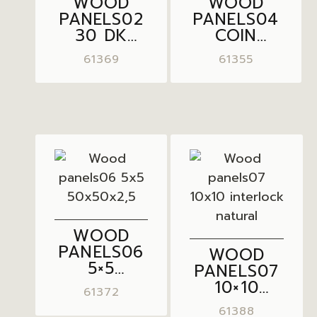
WOOD
WOOD
PANELS02
PANELS04
30 DK
COIN
50X20X2,5
ROOT
61369
61355
THIN
30X30X1,5
WOOD
PANELS06
WOOD
5×5
PANELS07
50X50X2,5
10×10
61372
INTERLOCK
61388