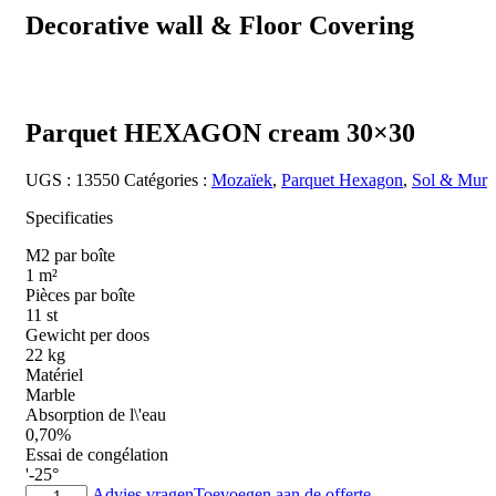
Decorative wall & Floor Covering
Parquet HEXAGON cream 30×30
UGS :
13550
Catégories :
Mozaïek
,
Parquet Hexagon
,
Sol & Mur
Specificaties
M2 par boîte
1 m²
Pièces par boîte
11 st
Gewicht per doos
22 kg
Matériel
Marble
Absorption de l\'eau
0,70%
Essai de congélation
'-25°
quantité
Advies vragen
Toevoegen aan de offerte