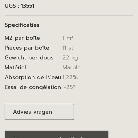
UGS :
13551
Specificaties
M2 par boîte
1 m²
Pièces par boîte
11 st
Gewicht per doos
22 kg
Matériel
Marble
Absorption de l\'eau
1,22%
Essai de congélation
'-25°
Advies vragen