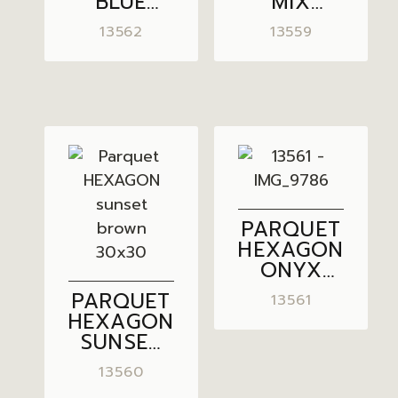
BLUE
MIX
30×30
SUNSET
13562
13559
BROWN –
CREAM
30×30
PARQUET
HEXAGON
ONYX
/SUNSET
PARQUET
13561
30×30
HEXAGON
SUNSET
BROWN
13560
30×30