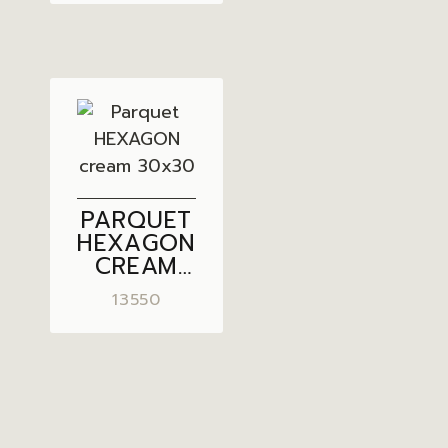
PARQUET
HEXAGON
CREAM
30×30
13550