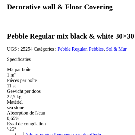
Decorative wall & Floor Covering
Pebble Regular mix black & white 30×30
UGS :
25254
Catégories :
Pebble Regular
,
Pebbles
,
Sol & Mur
Specificaties
M2 par boîte
1 m²
Pièces par boîte
11 st
Gewicht per doos
22,5 kg
Matériel
sea stone
Absorption de l\'eau
0,65%
Essai de congélation
'-25°
quantité
Advies vragen
Toevoegen aan de offerte