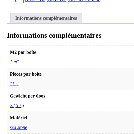
de
Pebble
Regular
Informations complémentaires
mix
black
&
Informations complémentaires
white
30x30
M2 par boîte
1 m²
Pièces par boîte
11 st
Gewicht per doos
22,5 kg
Matériel
sea stone