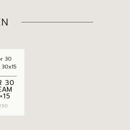
EN
R 30
EAM
×15
250