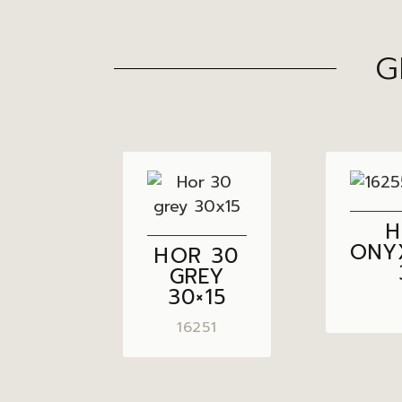
G
H
ONY
HOR 30
GREY
30×15
16251