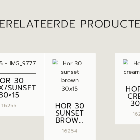
ERELATEERDE PRODUCT
OR 30
X/SUNSET
HO
30×15
CR
30
HOR 30
16255
SUNSET
16
BROWN
30×15
16254