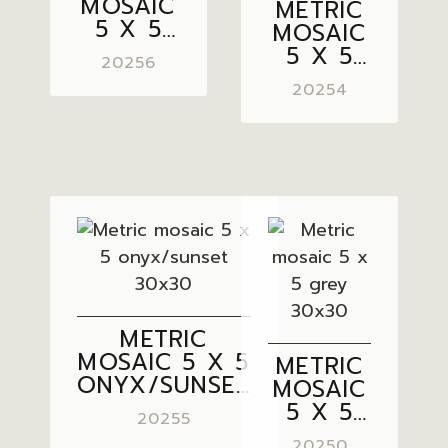
MOSAIC
METRIC
5 X 5
MOSAIC
LIGHT
5 X 5
20256
GREY
SUNSET
20254
30×30
BROWN
30×30
METRIC
MOSAIC 5 X 5
METRIC
ONYX/SUNSET
MOSAIC
30×30
5 X 5
20255
GREY
20250