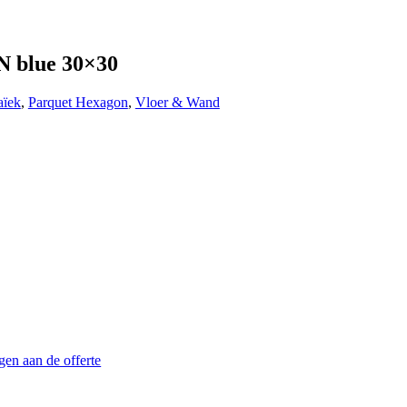
 blue 30×30
ïek
,
Parquet Hexagon
,
Vloer & Wand
en aan de offerte