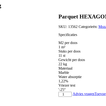
g
Parquet HEXAGON
SKU:
13562
Categorieën:
Moza
Specificaties
M2 per doos
1 m²
Stuks per doos
11 st
Gewicht per doos
22 kg
Materiaal
Marble
Water absorptie
1,22%
Vriezer test
'-25°
Parquet
Advies vragen
Toevoeg
HEXAGON
blue