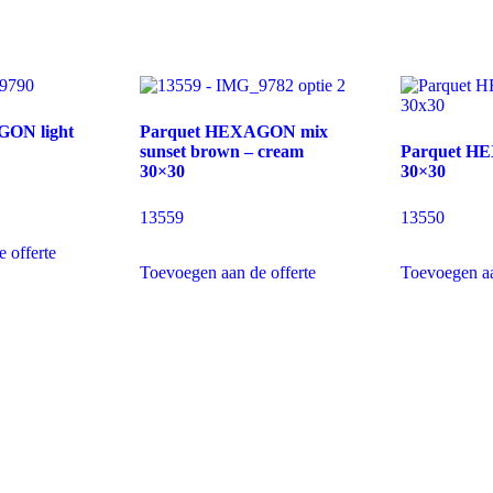
ON light
Parquet HEXAGON mix
sunset brown – cream
Parquet H
30×30
30×30
13559
13550
 offerte
Toevoegen aan de offerte
Toevoegen aa