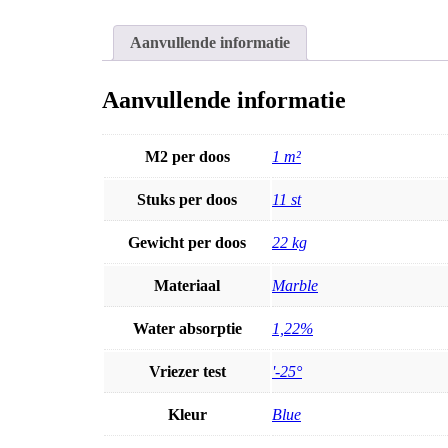
Aanvullende informatie
Aanvullende informatie
M2 per doos
1 m²
Stuks per doos
11 st
Gewicht per doos
22 kg
Materiaal
Marble
Water absorptie
1,22%
Vriezer test
'-25°
Kleur
Blue