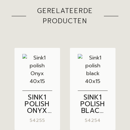
GERELATEERDE
PRODUCTEN
SINK1
SINK1
POLISH
POLISH
ONYX
BLACK
40×15
40×15
54255
54254