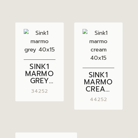
SINK1
MARMO
SINK1
GREY
MARMO
40×15
CREAM
34252
40×15
44252