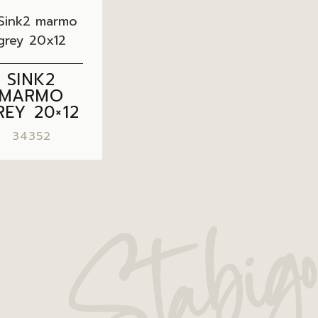
SINK2
MARMO
REY 20×12
34352