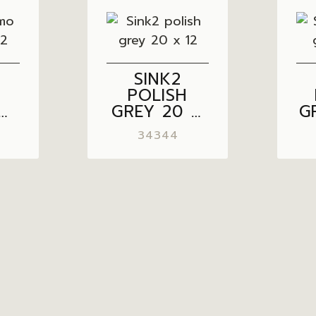
SINK2
O
POLISH
GREY 20 X
G
12
34344