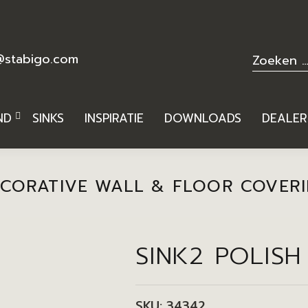
@stabigo.com
ND
SINKS
INSPIRATIE
DOWNLOADS
DEALE
CORATIVE WALL & FLOOR COVER
SINK2 POLISH
SKU:
34342