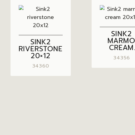
SINK2
MARM
SINK2
CREAM
RIVERSTONE
20×12
20×12
34356
34360