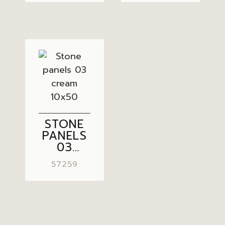
10×50
10×50
STONE
PANELS
03
CREAM
57259
10×50