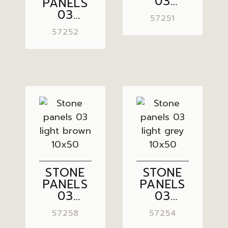
03
PANELS
GREY
03
57251
10×50
GREY
57252
BROWN
10×50
STONE
STONE
PANELS
PANELS
03
03
LIGHT
LIGHT
57258
57254
BROWN
GREY