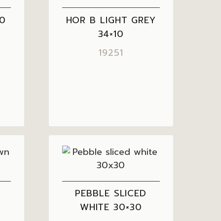
10
HOR B LIGHT GREY
34×10
19251
PEBBLE SLICED
WHITE 30×30