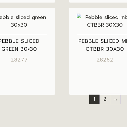
PEBBLE SLICED
PEBBLE SLICED M
GREEN 30×30
CTBBR 30X30
28277
28262
1
2
→