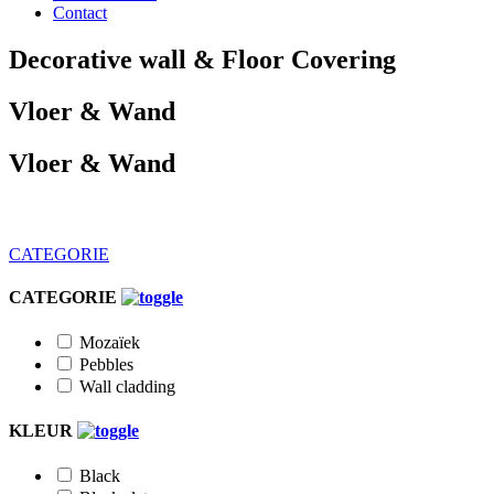
Contact
Decorative wall & Floor Covering
Vloer & Wand
Vloer & Wand
CATEGORIE
CATEGORIE
CATEGORIE
Mozaïek
Pebbles
Wall cladding
Mozaïek
Pebbles
KLEUR
Wall cladding
KLEUR
Black
Black slate
Blue
Black