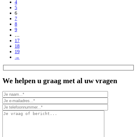
4
5
6
7
8
9
…
17
18
19
→
We helpen u graag met al uw vragen