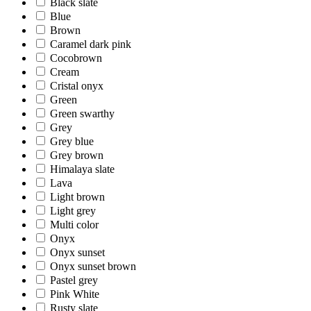
Brown
Black slate
Caramel dark pink
Blue
Cocobrown
Brown
Cream
Caramel dark pink
Cristal onyx
Cocobrown
Green
Cream
Green swarthy
Cristal onyx
Grey
Green
Grey blue
Green swarthy
Grey brown
Grey
Himalaya slate
Grey blue
Lava
Grey brown
Light brown
Himalaya slate
Light grey
Lava
Multi color
Light brown
Onyx
Light grey
Onyx sunset
Multi color
Onyx sunset brown
Onyx
Pastel grey
Onyx sunset
Pink White
Onyx sunset brown
Rusty slate
Pastel grey
Sunset
Pink White
Sunset brown
Rusty slate