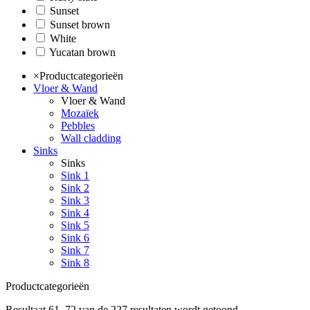
White
Sunset
Yucatan brown
Sunset brown
White
Yucatan brown
×
Productcategorieën
Vloer & Wand
Vloer & Wand
Mozaïek
Pebbles
Wall cladding
Sinks
Sinks
Sink 1
Sink 2
Sink 3
Sink 4
Sink 5
Sink 6
Sink 7
Sink 8
Productcategorieën
Resultaat 61–72 van de 227 resultaten wordt getoond